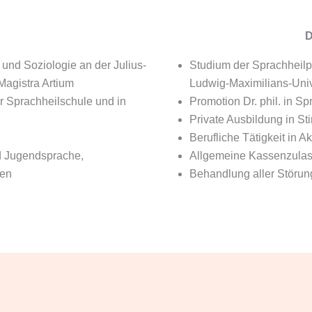
D
und Soziologie an der Julius-
Studium der Sprachheilp
Magistra Artium
Ludwig-Maximilians-Univ
er Sprachheilschule und in
Promotion Dr. phil. in S
Private Ausbildung in S
Berufliche Tätigkeit in A
d Jugendsprache,
Allgemeine Kassenzula
gen
Behandlung aller Störun