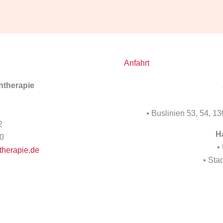
Anfahrt
htherapie
• Buslinien 53, 54, 1
2
Ha
10
•
herapie.de
• Sta